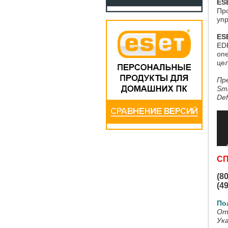
ES
Пр
упр
ES
ED
опе
це
Пр
Sma
De
С
(8
(4
По
От
Ук