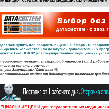
кидки для государственных медицинских учреждений
едлагаем купить или продлить лицензию, оформить продлени
сширением количества или дозакупкой дополнительных прог
одуктов
Есет НОД 32
для государственных медицинских учре
Оперативная поставка электронной лицензии ( от 1 рабочего 
Отсрочка оплаты лицензии;
Бонусы Закупщикам (Cash back %)
Дополнительные скидки от действующих розничных цен Ese
ПЕЦИАЛЬНЫЕ ЦЕНЫ
для государственных медицински