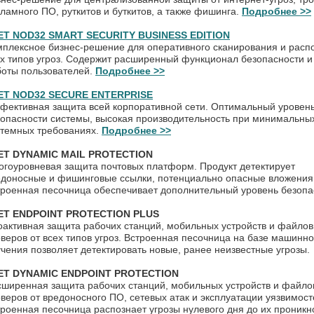
ламного ПО, руткитов и буткитов, а также фишинга.
Подробнее >>
ET NOD32 SMART SECURITY BUSINESS EDITION
мплексное бизнес-решение для оперативного сканирования и расп
х типов угроз. Содержит расширенный функционал безопасности и
боты пользователей.
Подробнее >>
ET NOD32 SECURE ENTERPRISE
фективная защита всей корпоративной сети. Оптимальный уровен
зопасности системы, высокая производительность при минимальны
стемных требованиях.
Подробнее >>
ET DYNAMIC MAIL PROTECTION
огоуровневая защита почтовых платформ. Продукт детектирует
едоносные и фишинговые ссылки, потенциально опасные вложения 
троенная песочница обеспечивает дополнительный уровень безопа
ET ENDPOINT PROTECTION PLUS
оактивная защита рабочих станций, мобильных устройств и файло
веров от всех типов угроз. Встроенная песочница на базе машинно
чения позволяет детектировать новые, ранее неизвестные угрозы.
ET DYNAMIC ENDPOINT PROTECTION
сширенная защита рабочих станций, мобильных устройств и файло
веров от вредо­носного ПО, сетевых атак и эксплуатации уязвимост
роенная песочница распознает угрозы нулевого дня до их проникн