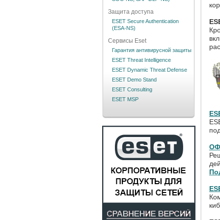
ко
Защита доступа
ES
ESET Secure Authentication
(ESA-NS)
Кр
вкл
Сервисы Eset
рас
Гарантия антивирусной защиты
ESET Threat Intelligence
ESET Dynamic Threat Defense
ESET Demo Stand
ESET Consulting
ESET MSP
ES
ESE
под
ОФ
Ре
дей
По
ES
Ком
ки