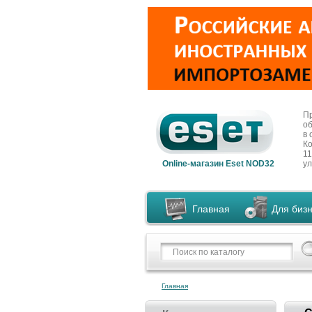
П
о
в 
К
11
Online-магазин Eset NOD32
ул
Главная
Для биз
Главная