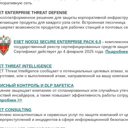
рпоративную сеть.
ET ENTERPRISE THREAT DEFENSE
оссплатформенное решение для защиты корпоративной инфрастру
ючающее продукты для каждого узла сети. Встроенная песочница
ширяет возможности продуктов для рабочих станций и почтовых с
ESET NOD32 SECURE ENTERPRISE PACK 6.0
-
комплексно
государственный реестр сертифицированных средств защ
Сертификат действует до 4 февраля 2025 года.
Подробнее
ET THREAT INTELLIGENCE
T Threat Intelligence сообщает о потенциальных целевых атаках, 
готовки, или о выполняемой атаке, направленной на вашу компан
ИСНЫЙ КОНТРОЛЬ И DLP SAFETICA
шение защищает компанию от спланированных или случайных утеч
ствий инсайдеров, а также повышает эффективность работы сотру
дробнее >>
ET CONSULTING
плекс консалтинговых и сервисных услуг по защите компаний от 
берпреступлений и инцидентов в сфере информационной безопасн