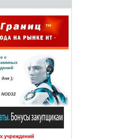
е с
раммных
ждений
дня );
t NOD32
х учреждений