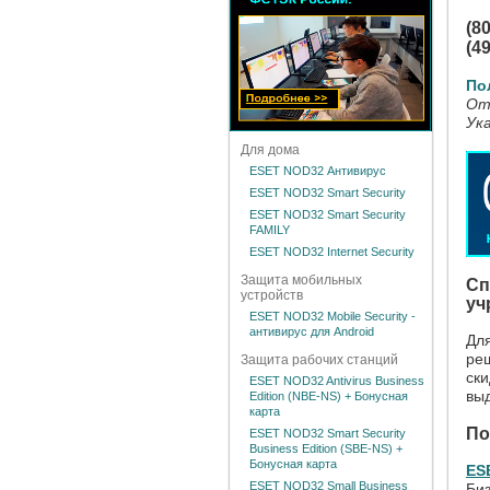
(8
(4
По
От
Ук
Для дома
ESET NOD32 Антивирус
ESET NOD32 Smart Security
ESET NOD32 Smart Security
FAMILY
ESET NOD32 Internet Security
Защита мобильных
Сп
устройств
уч
ESET NOD32 Mobile Security -
антивирус для Android
Для
реш
Защита рабочих станций
ск
ESET NOD32 Antivirus Business
вы
Edition (NBE-NS) + Бонусная
карта
По
ESET NOD32 Smart Security
Business Edition (SBE-NS) +
Бонусная карта
ES
ESET NOD32 Small Business
Биз