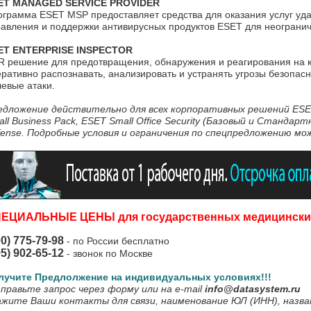
ET MANAGED SERVICE PROVIDER
ограмма ESET MSP предоставляет средства для оказания услуг уд
авления и поддержки антивирусных продуктов ESET для неогранич
ET ENTERPRISE INSPECTOR
R решение для предотвращения, обнаружения и реагирования на 
ративно распознавать, анализировать и устранять угрозы безопасн
левые атаки.
едложение действительно для всех корпоративных решений ESE
ll Business Pack, ESET Small Office Security (Базовый и Стандар
fense.
Подробные условия и ограничения по спецпредложению мож
ПЕЦИАЛЬНЫЕ ЦЕНЫ для
государственных медицински
00) 775-79-98
- по России бесплатно
95) 902-65-12
- звонок по Москве
лучите Предлолжение на индивидуальных условиях!!!
правьте запрос через форму или на e-mail
info@datasystem.ru
ажите Ваши контакты для связи, наименование ЮЛ (ИНН), назва