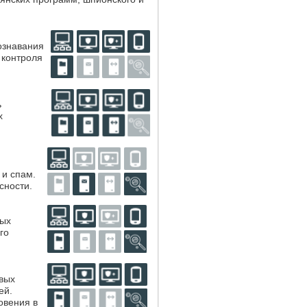
ознавания
 контроля
ь
х
и спам.
сности.
вых
го
вых
ей.
овения в