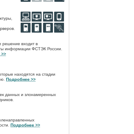
ктуры,
ерверов.
е решение входит в
иты информации ФСТЭК России.
 >>
которые находятся на стадии
ию.
Подробнее >>
ек данных и злонамеренных
дников.
целенаправленных
ости.
Подробнее >>