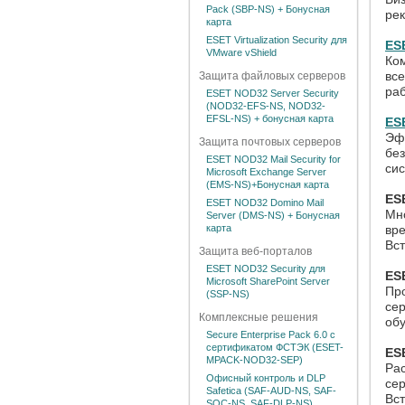
Pack (SBP-NS) + Бонусная
рек
карта
ESET Virtualization Security для
ES
VMware vShield
Ко
все
Защита файловых серверов
ра
ESET NOD32 Server Security
(NOD32-EFS-NS, NOD32-
EFSL-NS) + бонусная карта
ES
Эф
Защита почтовых серверов
бе
ESET NOD32 Mail Security for
си
Microsoft Exchange Server
(EMS-NS)+Бонусная карта
ES
ESET NOD32 Domino Mail
Мн
Server (DMS-NS) + Бонусная
карта
вр
Вс
Защита веб-порталов
ESET NOD32 Security для
ES
Microsoft SharePoint Server
Пр
(SSP-NS)
сер
Комплексные решения
обу
Secure Enterprise Pack 6.0 с
сертификатом ФСТЭК (ESET-
ES
MPACK-NOD32-SEP)
Ра
Офисный контроль и DLP
сер
Safetica (SAF-AUD-NS, SAF-
Вст
SOC-NS, SAF-DLP-NS)