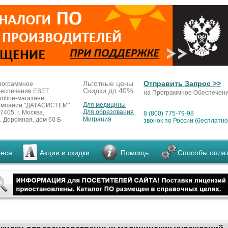
Льготные цены
Отправить Запрос >>
рограммное
Скидки до 40%
беспечение ESET
на Программное Обеспечен
online-магазине
Для медицины
омпании "ДАТАСИСТЕМ"
Для образования
7405, г. Москва,
8 (800) 775-79-98
Миграция
. Дорожная, дом 60 Б
звонок по России (бесплатно
неса
Акции и скидки
Помощь
Способы опла