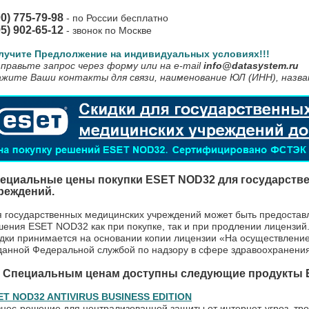
00) 775-79-98
- по России бесплатно
95) 902-65-12
- звонок по Москве
лучите Предлолжение на индивидуальных условиях!!!
правьте запрос через форму или на e-mail
info@datasystem.ru
ажите Ваши контакты для связи, наименование ЮЛ (ИНН), назва
ециальные цены покупки ESET NOD32 для
государств
реждений.
 государственных медицинских учреждений может быть предоставл
ения ESET NOD32 как при покупке, так и при продлении лицензий
идки принимается на основании копии лицензии «На осуществлени
данной Федеральной службой по надзору в сфере здравоохранения
 Специальным ценам доступны следующие продукты 
ET NOD32 ANTIVIRUS BUSINESS EDITION
нес-решение для централизованной защиты от интернет-угроз, тр