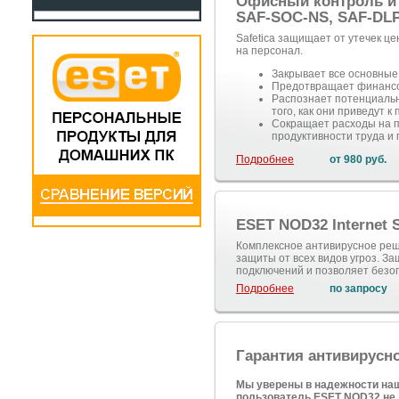
Офисный контроль и 
SAF-SOC-NS, SAF-DLP
Safetica защищает от утечек ц
на персонал.
Закрывает все основные
Предотвращает финансо
Распознает потенциальн
того, как они приведут к
Сокращает расходы на 
продуктивности труда и
Подробнее
от 980 руб.
ESET NOD32 Internet S
Комплексное антивирусное реш
защиты от всех видов угроз. З
подключений и позволяет безоп
Подробнее
по запросу
Гарантия антивирусн
Мы уверены в надежности наш
пользователь ESET NOD32 не 