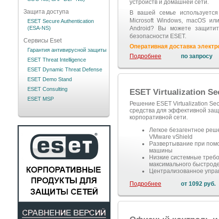
устройств и домашней сети.
Защита доступа
В вашей семье используется
Microsoft Windows, macOS и
ESET Secure Authentication
(ESA-NS)
Android? Вы можете защитит
безопасности ESET.
Сервисы Eset
Оперативная доставка электр
Гарантия антивирусной защиты
Подробнее
по запросу
ESET Threat Intelligence
ESET Dynamic Threat Defense
ESET Demo Stand
ESET Consulting
ESET Virtualization S
ESET MSP
Решение ESET Virtualization Se
средства для эффективной защ
корпоративной сети.
Легкое безагентное реш
VMware vShield
Развертывание при помо
машины
Низкие системные требо
максимального быстрод
Централизованное упра
Подробнее
от 1092 руб.