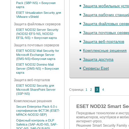
Pack (SBP-NS) + Бонусная
Защита мобильных устр
карта
ESET Virtualization Security для
Защита рабочих станци
VMware vShield
Защита файловых серв
Защита файловых серверов
ESET NOD32 Server Security
Защита почтовых серве
(NOD32-EFS-NS, NOD32-
EFSL-NS) + бонусная карта
Защита веб-порталов
Защита почтовых серверов
Комплексные решения
ESET NOD32 Mail Security for
Microsoft Exchange Server
(EMS-NS)+Бонусная карта
Защита доступа
ESET NOD32 Domino Mail
Сервисы Eset
Server (DMS-NS) + Бонусная
карта
Защита веб-порталов
ESET NOD32 Security для
Microsoft SharePoint Server
Страница:
1
2
3
4
(SSP-NS)
Комплексные решения
ESET NOD32 Smart Sec
Secure Enterprise Pack 6.0 с
сертификатом ФСТЭК (ESET-
Передовые технологии и инст
MPACK-NOD32-SEP)
компьютеров, ноутбуков и мобил
Офисный контроль и DLP
интернет-угроз.
Safetica (SAF-AUD-NS, SAF-
Решение Smart Security Family
SOC-NS, SAF-DLP-NS)