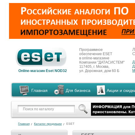
Л
Программное
С
обеспечение ESET
в online-магазине
Д
Компании "ДАТАСИСТЕМ"
Д
117405, г. Москва,
М
Online-магазин Eset NOD32
ул. Дорожная, дом 60 Б
Главная
Для бизнеса
Акции и скидк
Главная
Каталог продукции
ESET