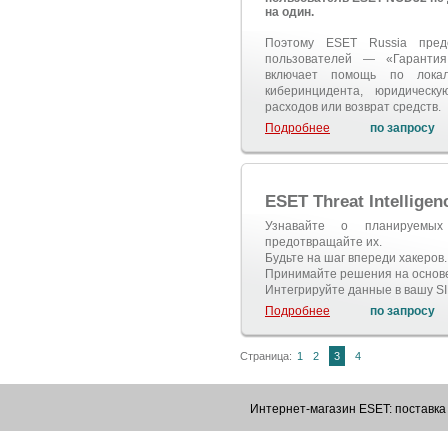
на один.
Поэтому ESET Russia пред
пользователей — «Гарантия
включает помощь по локал
киберинцидента, юридическу
расходов или возврат средств.
Подробнее
по запросу
ESET Threat Intelligen
Узнавайте о планируемы
предотвращайте их.
Будьте на шаг впереди хакеров.
Принимайте решения на основе
Интегрируйте данные в вашу SI
Подробнее
по запросу
Страница:
1
2
3
4
Интернет-магазин ESET: поставк