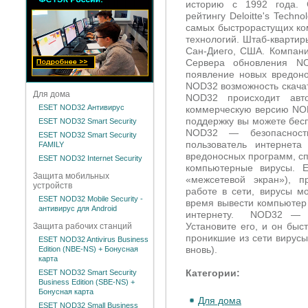
историю с 1992 года. 
рейтингу Deloitte's Techn
самых быстрорастущих ко
технологий. Штаб-квартиры
Сан-Диего, США. Компани
Сервера обновления N
появление новых вредоно
NOD32 возможность скачат
Для дома
NOD32 происходит авт
ESET NOD32 Антивирус
коммерческую версию NOD
поддержку вы можете бесп
ESET NOD32 Smart Security
NOD32 — безопасность
ESET NOD32 Smart Security
пользователь интернет
FAMILY
вредоносных программ, с
ESET NOD32 Internet Security
компьютерные вирусы. Ес
Защита мобильных
«межсетевой экран»), 
устройств
работе в сети, вирусы м
ESET NOD32 Mobile Security -
время вывести компьютер 
антивирус для Android
интернету. NOD32 — о
Установите его, и он быс
Защита рабочих станций
проникшие из сети вирусы
ESET NOD32 Antivirus Business
вновь).
Edition (NBE-NS) + Бонусная
карта
Категории:
ESET NOD32 Smart Security
Business Edition (SBE-NS) +
Бонусная карта
Для дома
ESET NOD32 Small Business