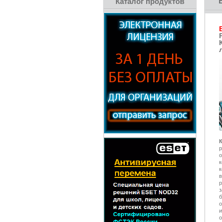
Каталог продуктов
к
в
р
о