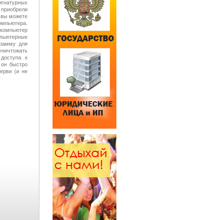
игнатурных
приобрели
 вы можете
омпьютера.
 компьютер
пьютерные
грамму для
уничтожать
 доступа к
 он быстро
ерви (и не