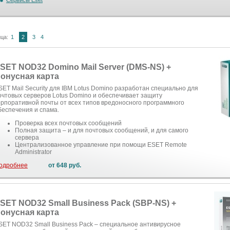
Сервисы Eset
ца:
1
2
3
4
SET NOD32 Domino Mail Server (DMS-NS) +
онусная карта
SET Mail Security для IBM Lotus Domino разработан специально для
очтовых серверов Lotus Domino и обеспечивает защиту
орпоративной почты от всех типов вредоносного программного
беспечения и спама.
Проверка всех почтовых сообщений
Полная защита – и для почтовых сообщений, и для самого
сервера
Централизованное управление при помощи ESET Remote
Administrator
одробнее
от 648 руб.
SET NOD32 Small Business Pack (SBP-NS) +
онусная карта
SET NOD32 Small Business Pack – специальное антивирусное