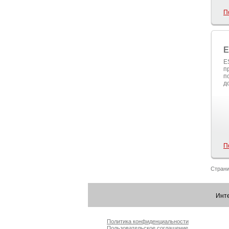
П
E
E
п
п
д
П
Страни
Инт
Политика конфиденциальности
Пользовательское соглашение