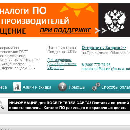
Льготные цены
Отправить Запрос >>
рограммное
Скидки до 40%
беспечение ESET
на Программное Обеспечен
online-магазине
Для медицины
омпании "ДАТАСИСТЕМ"
Для образования
7405, г. Москва,
8 (800) 775-79-98
Миграция
. Дорожная, дом 60 Б
звонок по России (бесплатно
неса
Акции и скидки
Помощь
Способы опла