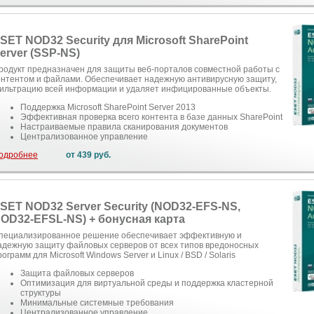
SET NOD32 Security для Microsoft SharePoint
erver (SSP-NS)
родукт предназначен для защиты веб-порталов совместной работы с
онтентом и файлами. Обеспечивает надежную антивирусную защиту,
ильтрацию всей информации и удаляет инфицированные объекты.
Поддержка Microsoft SharePoint Server 2013
Эффективная проверка всего контента в базе данных SharePoint
Настраиваемые правила сканирования документов
Централизованное управление
одробнее
от 439 руб.
SET NOD32 Server Security (NOD32-EFS-NS,
OD32-EFSL-NS) + бонусная карта
пециализированное решение обеспечивает эффективную и
адежную защиту файловых серверов от всех типов вредоносных
рограмм для Microsoft Windows Server и Linux / BSD / Solaris
Защита файловых серверов
Оптимизация для виртуальной среды и поддержка кластерной
структуры
Минимальные системные требования
Централизованное управление