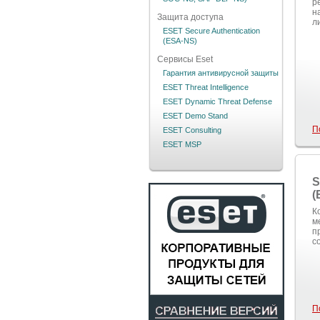
р
н
Защита доступа
л
ESET Secure Authentication
(ESA-NS)
Сервисы Eset
Гарантия антивирусной защиты
ESET Threat Intelligence
ESET Dynamic Threat Defense
ESET Demo Stand
П
ESET Consulting
ESET MSP
S
(
К
м
п
с
П