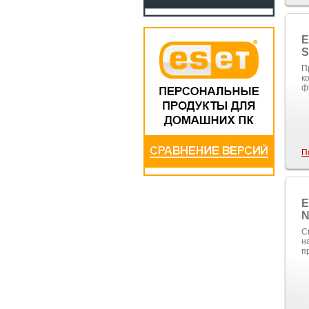
E
S
П
к
ф
П
E
N
С
н
п