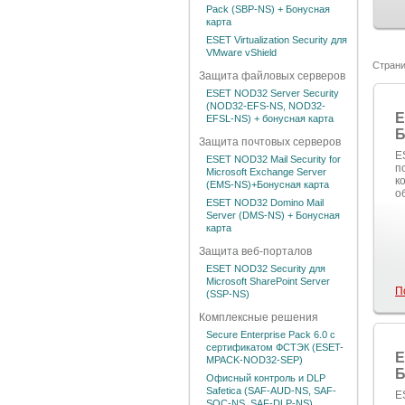
Pack (SBP-NS) + Бонусная
карта
ESET Virtualization Security для
VMware vShield
Страни
Защита файловых серверов
ESET NOD32 Server Security
(NOD32-EFS-NS, NOD32-
E
EFSL-NS) + бонусная карта
Б
Защита почтовых серверов
E
ESET NOD32 Mail Security for
п
Microsoft Exchange Server
к
(EMS-NS)+Бонусная карта
о
ESET NOD32 Domino Mail
Server (DMS-NS) + Бонусная
карта
Защита веб-порталов
ESET NOD32 Security для
Microsoft SharePoint Server
П
(SSP-NS)
Комплексные решения
Secure Enterprise Pack 6.0 с
сертификатом ФСТЭК (ESET-
E
MPACK-NOD32-SEP)
Б
Офисный контроль и DLP
Safetica (SAF-AUD-NS, SAF-
E
SOC-NS, SAF-DLP-NS)