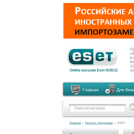
П
о
в 
К
11
Online-магазин Eset NOD32
ул
Главная
Для биз
Главная
Каталог продукции
ESET