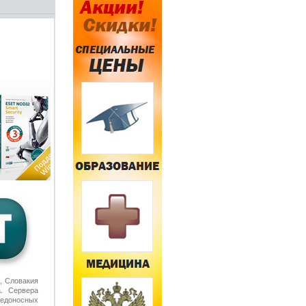
, Словакия
а. Сервера
едоносных