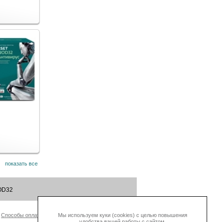
показать все
OD32
Способы оплаты
Контакты
Мы используем куки (cookies) с целью повышения
удобства вашей работы с сайтом.