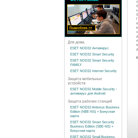
п
к
б
в
о
и
Для дома
в
ESET NOD32 Антивирус
д
ESET NOD32 Smart Security
ESET NOD32 Smart Security
FAMILY
ESET NOD32 Internet Security
Защита мобильных
устройств
ESET NOD32 Mobile Security -
антивирус для Android
Защита рабочих станций
ESET NOD32 Antivirus Business
Edition (NBE-NS) + Бонусная
карта
ESET NOD32 Smart Security
Business Edition (SBE-NS) +
Бонусная карта
ESET NOD32 Small Business