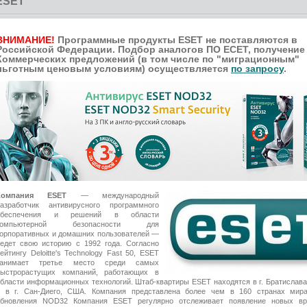
ESET
ВНИМАНИЕ!
Программные продукты ESET не поставляются в
Российской Федерации. Подбор аналогов ПО ЕСЕТ, получение
Коммерческих предложений (в том числе по "миграционным"
льготным ценовым условиям) осуществляется
по запросу
.
Компания ESET
— международный
разработчик антивирусного программного
обеспечения и решений в области
компьютерной безопасности для
орпоративных и домашних пользователей —
едет свою историю с 1992 года. Согласно
ейтингу Deloitte's Technology Fast 50, ESET
занимает третье место среди самых
быстрорастущих компаний, работающих в
бласти информационных технологий. Штаб-квартиры ESET находятся в г. Братислава
и в г. Сан-Диего, США. Компания представлена более чем в 160 странах мир
обновления NOD32 Компания ESET регулярно отслеживает появление новых вр