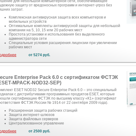
ешение для небольшой компьютерной сети, обеспечивающее
адежную защиту от вредоносных программ и интернет-угроз без
ишних затрат.
Комплексная антивирусная защита всех компьютеров и
мобильных устройств
Оптимальные комплекты антивирусной защиты для небольшой
компании на 5, 10, 15 или 20 рабочих мест
Простота установки и использования без выделенного
администратора сети
Специальные условия расширения лицензии при увеличении
рабочих мест
одробнее
от 5274 руб.
ecure Enterprise Pack 6.0 с сертификатом ФСТЭК
ESET-MPACK-NOD32-SEP)
омплект ESET NOD32 Secure Enterprise Pack 6.0 – это специальный
едиапак с дистрибутивами программных продуктов ESET, которые
рошли сертификацию ФСТЭК по высшему классу «К1» (сертификат
оответствия ФСТЭК России № 1914 от 22 сентября 2009 года).
Расширенная защита рабочих станций
Защита интернет-шлюзов
Защита файловых серверов
Централизованное управление
одробнее
от 2500 руб.