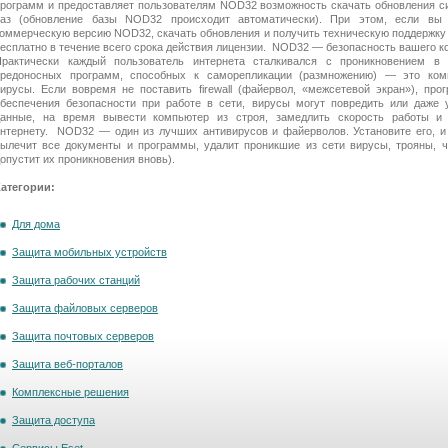
рограмм и предоставляет пользователям NOD32 возможность скачать обновления с
баз (обновление базы NOD32 происходит автоматически). При этом, если вы 
оммерческую версию NOD32, скачать обновления и получить техническую поддержку
есплатно в течение всего срока действия лицензии. NOD32 — безопасность вашего к
Практически каждый пользователь интернета сталкивался с проникновением в
вредоносных программ, способных к саморепликации (размножению) — это ком
ирусы. Если вовремя не поставить firewall (файервол, «межсетевой экран»), про
беспечения безопасности при работе в сети, вирусы могут повредить или даже 
данные, на время вывести компьютер из строя, замедлить скорость работы и
нтернету. NOD32 — один из лучших антивирусов и файерволов. Установите его, и
ылечит все документы и программы, удалит проникшие из сети вирусы, трояны, ч
опустит их проникновения вновь).
Категории:
Для дома
Защита мобильных устройств
Защита рабочих станций
Защита файловых серверов
Защита почтовых серверов
Защита веб-порталов
Комплексные решения
Защита доступа