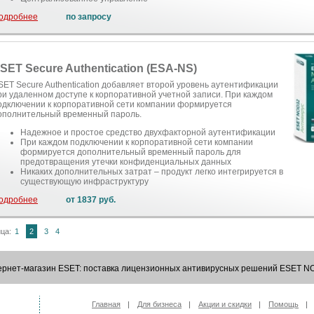
одробнее
по запросу
SET Secure Authentication (ESA-NS)
SET Secure Authentication добавляет второй уровень аутентификации
ри удаленном доступе к корпоративной учетной записи. При каждом
одключении к корпоративной сети компании формируется
ополнительный временный пароль.
Надежное и простое средство двухфакторной аутентификации
При каждом подключении к корпоративной сети компании
формируется дополнительный временный пароль для
предотвращения утечки конфиденциальных данных
Никаких дополнительных затрат – продукт легко интегрируется в
существующую инфраструктуру
одробнее
от 1837 руб.
ца:
1
2
3
4
ернет-магазин ESET: поставка лицензионных антивирусных решений ESET N
Главная
Для бизнеса
Акции и скидки
Помощь